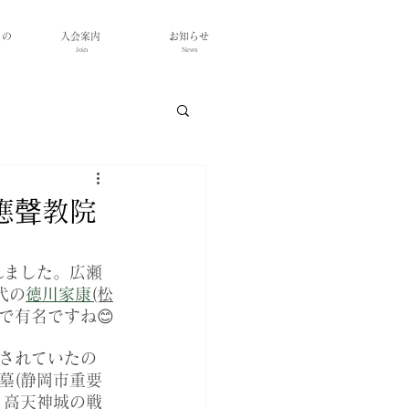
もの
入会案内
お知らせ
Join
News
應聲教院
れました。広瀬
代の
徳川家康
(松
で有名ですね😊
されていたの
墓(静岡市重要
・高天神城の戦