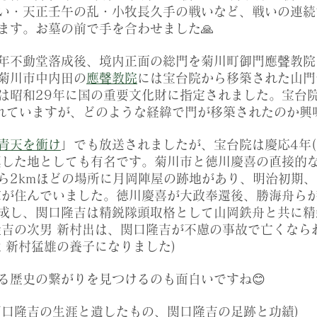
い・天正壬午の乱・小牧長久手の戦いなど、戦いの連続
ます。お墓の前で手を合わせました🙏
年不動堂落成後、境内正面の総門を菊川町御門應聲教院
菊川市中内田の
應聲教院
には宝台院から移築された山門
は昭和29年に国の重要文化財に指定されました。宝台
離れていますが、どのような経緯で門が移築されたのか興
青天を衝け
」でも放送されましたが、宝台院は慶応4年(1
慎した地としても有名です。菊川市と徳川慶喜の直接的
ら2kmほどの場所に月岡陣屋の跡地があり、明治初期
家が住んでいました。徳川慶喜が大政奉還後、勝海舟ら
成し、関口隆吉は精鋭隊頭取格として山岡鉄舟と共に精
隆吉の次男 新村出は、関口隆吉が不慮の事故で亡くなら
 新村猛雄の養子になりました)
る歴史の繋がりを見つけるのも面白いですね😊
関口隆吉の生涯と遺したもの、関口隆吉の足跡と功績)