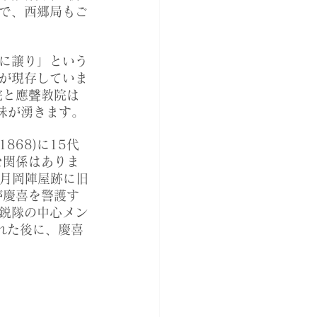
で、西郷局もご
に譲り」という
が現存していま
院と應聲教院は
味が湧きます。
868)に15代
な関係はありま
、月岡陣屋跡に旧
が慶喜を警護す
鋭隊の中心メン
れた後に、慶喜