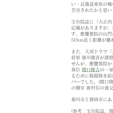
い・長篠設楽原の戦
苦労されたかと思い
宝台院誌に「大正四
記載がありますが、
す。應聲教院の山門
50km近く距離が
また、大河ドラマ「
将軍 徳川慶喜が謹
せんが、應聲教院か
幕臣 
関口隆吉
の一
るために精鋭隊を結
バーでした。(関口
の側室 新村信の養父
菊川市と静岡市にあ
(参考：宝台院誌、