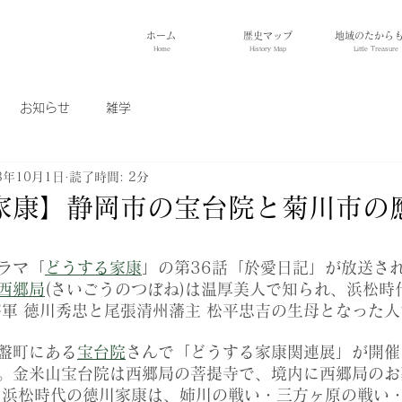
ホーム
歴史マップ
地域のたから
Home
History Map
Little Treasure
お知らせ
雑学
3年10月1日
読了時間: 2分
家康】静岡市の宝台院と菊川市の
ラマ「
どうする家康
」の第36話「於愛日記」が放送さ
西郷局
(さいごうのつぼね)は温厚美人で知られ、浜松時
軍 徳川秀忠と尾張清州藩主 松平忠吉の生母となった人
盤町にある
宝台院
さんで「どうする家康関連展」が開催
。金米山宝台院は西郷局の菩提寺で、境内に西郷局のお
。浜松時代の徳川家康は、姉川の戦い・三方ヶ原の戦い