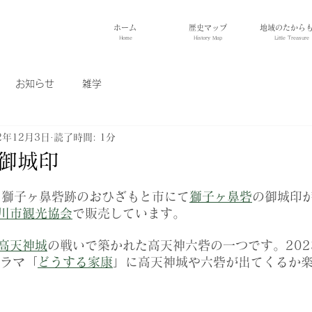
ホーム
歴史マップ
地域のたから
Home
History Map
Little Treasure
お知らせ
雑学
2年12月3日
読了時間: 1分
 御城印
日、獅子ヶ鼻砦跡のおひざもと市にて
獅子ヶ鼻砦
の御城印
川市観光協会
で販売しています。
高天神城
の戦いで築かれた高天神六砦の一つです。202
ドラマ「
どうする家康
」に高天神城や六砦が出てくるか楽