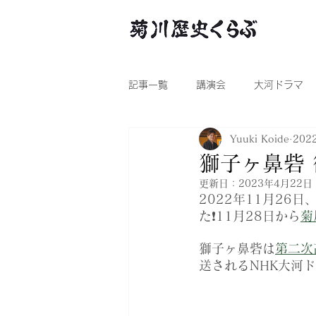
記事一覧
講演会
大河ドラマ
Yuuki Koide
202
獅子ヶ鼻砦
更新日：
2023年4月22日
2022年11月26
た❗️11月28日から
菊
獅子ヶ鼻砦は
第二次
送されるNHK大河