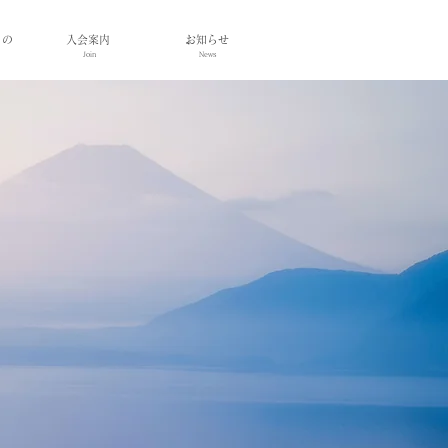
もの
入会案内
お知らせ
Join
News