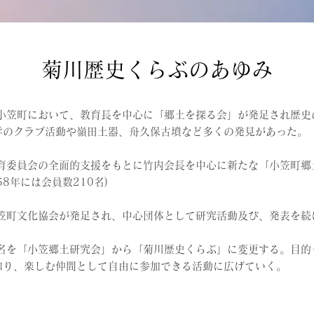
​菊川歴史くらぶのあゆみ
旧小笠町において、教育長を中心に「郷土を探る会」が発足され歴史
学のクラブ活動や嶺田土器、舟久保古墳など多くの発見があった。
教育委員会の全面的支援をもとに竹内会長を中心に新たな「小笠町郷
8年には会員数210名)
小笠町文化協会が発足され、中心団体として研究活動及び、発表を続
会名を「小笠郷土研究会」から「菊川歴史くらぶ」に変更する。目的
知り、楽しむ仲間として自由に参加できる活動に広げていく。