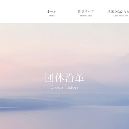
ホーム
歴史マップ
地域のたから
Home
History Map
Little Treasure
団体沿革
Group History