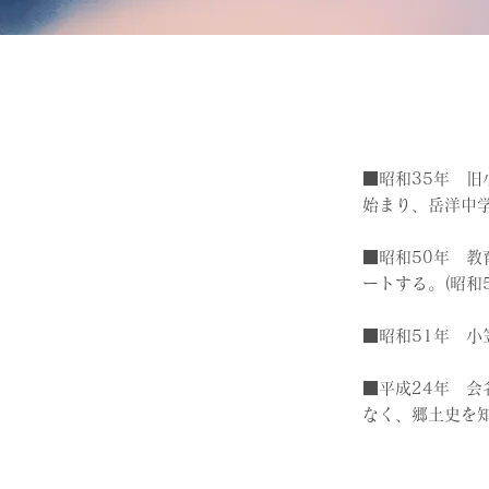
■昭和35年 
始まり、岳洋中
■昭和50年 
ートする。(昭和5
■昭和51年 
■平成24年 
なく、郷土史を