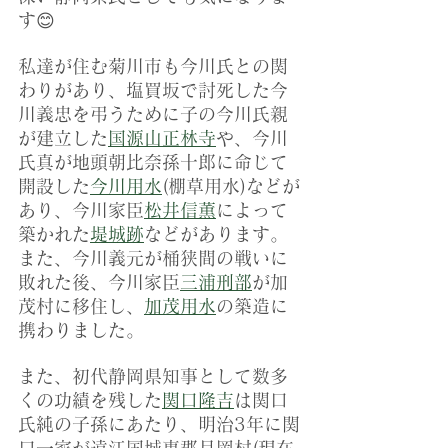
す😊
私達が住む菊川市も今川氏との関
わりがあり、塩買坂で討死した今
川義忠を弔うために子の今川氏親
が建立した
国源山正林寺
や、今川
氏真が地頭朝比奈孫十郎に命じて
開設した
今川用水
(棚草用水)などが
あり、今川家臣
松井信薫
によって
築かれた
堤城跡
などがあります。
また、今川義元が桶狭間の戦いに
敗れた後、今川家臣
三浦刑部
が加
茂村に移住し、
加茂用水
の築造に
携わりました。
また、初代静岡県知事として数多
くの功績を残した
関口隆吉
は関口
氏純の子孫にあたり、明治3年に関