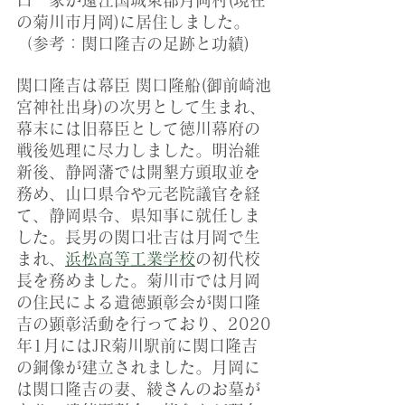
口一家が遠江国城東郡月岡村(現在
の菊川市月岡)に居住しました。
（参考：関口隆吉の足跡と功績)
関口隆吉は幕臣 関口隆船(御前崎池
宮神社出身)の次男として生まれ、
幕末には旧幕臣として徳川幕府の
戦後処理に尽力しました。明治維
新後、静岡藩では開墾方頭取並を
務め、山口県令や元老院議官を経
て、静岡県令、県知事に就任しま
した。長男の関口壮吉は月岡で生
まれ、
浜松高等工業学校
の初代校
長を務めました。菊川市では月岡
の住民による遺徳顕彰会が関口隆
吉の顕彰活動を行っており、2020
年1月にはJR菊川駅前に関口隆吉
の銅像が建立されました。月岡に
は関口隆吉の妻、綾さんのお墓が