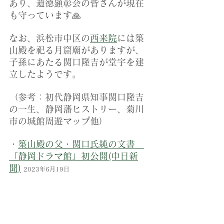
あり、遺徳顕彰会の皆さんが現在
も守っています🙏
なお、浜松市中区の
西来院
には築
山殿を祀る月窟廟がありますが、
子孫にあたる関口隆吉が堂宇を建
立したようです。
（参考：初代静岡県知事関口隆吉
の一生、静岡藩ヒストリー、菊川
市の城館周遊マップ他）
・
築山殿の父・関口氏純の文書　
「静岡ドラマ館」初公開(中日新
聞)
2023年6月19日