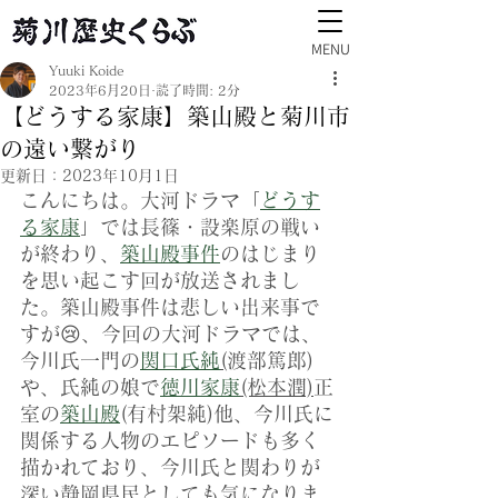
MENU
Yuuki Koide
2023年6月20日
読了時間: 2分
【どうする家康】築山殿と菊川市
の遠い繋がり
更新日：
2023年10月1日
こんにちは。大河ドラマ「
どうす
る家康
」では長篠・設楽原の戦い
が終わり、
築山殿事件
のはじまり
を思い起こす回が放送されまし
た。築山殿事件は悲しい出来事で
すが😢、今回の大河ドラマでは、
今川氏一門の
関口氏純
(
渡部篤郎)
や、氏純の娘で
徳川家康
(松本潤)
正
室の
築山殿
(有村架純)他、今川氏に
関係する人物のエピソードも多く
描かれており、今川氏と関わりが
深い静岡県民としても気になりま