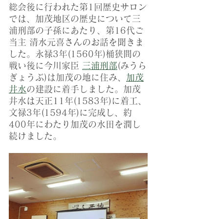
総会後に行われた第1回歴史サロン
では、加茂地区の歴史について三
浦刑部の子孫にあたり、第16代ご
当主 清水元喜さんのお話を聞きま
した。永禄3年(1560年)桶狭間の
戦い後に今川家臣 
三浦刑部
(みうら
ぎょうぶ)は加茂の地に住み、
加茂
井水
の建設に着手しました。加茂
井水は天正11年(1583年)に着工、
文禄3年(1594年)に完成し、約
400年にわたり加茂の水田を潤し
続けました。